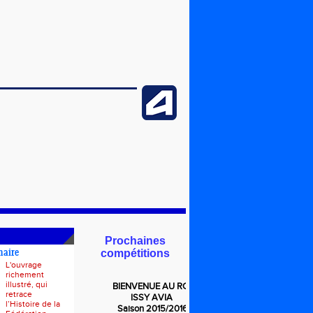
Prochaines
compétitions
naire
L'ouvrage
richement
illustré, qui
BIENVENUE
AU RCF
retrace
ISSY AVIA
l’Histoire de la
Saison 2015/2016