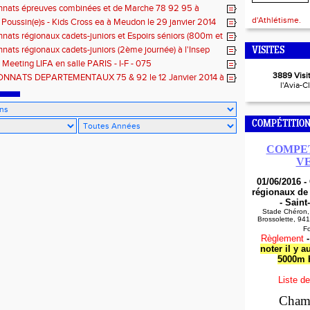
 (22/11/2015)
nats épreuves combinées et de Marche 78 92 95 à
le 12/12/2015
d'Athlétisme.
 Poussin(e)s - Kids Cross ea à Meudon le 29 janvier 2014
ats régionaux cadets-juniors et Espoirs séniors (800m et
ere journée) à Eaubonne
ats régionaux cadets-juniors (2ème journée) à l'Insep
VISITES
- Meeting LIFA en salle PARIS - I-F - 075
3889 Visit
NATS DEPARTEMENTAUX 75 & 92 le 12 Janvier 2014 à
l'Avia-C
COMPÉTITION
COMPET
V
01/06/2016 
régionaux de
- Saint
Stade Chéron,
Brossolette, 94
F
Règlement
noter il y a
5000m
Liste de
Cham