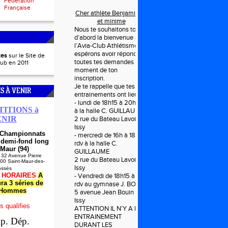
Fédération
Française
Cher athlète Benjamin (e)
et minime
Nous te souhaitons tout
d’abord la bienvenue à
l’Avia-Club Athlétisme et
espérons avoir répondu à
es
sur le Site de
toutes tes demandes au
lub en 2011
moment de ton
inscription.
Je te rappelle que tes
S À VENIR
entrainements ont lieu le :
- lundi de 18h15 à 20h rdv
ITIONS à
à la halle C. GUILLAUME
ENIR
2 rue du Bateau Lavoir à
Issy
- Championnats
- mercredi de 16h à 18h
 demi-fond long
rdv à la halle C.
-Maur (94)
GUILLAUME
 32 Avenue Pierre
2 rue du Bateau Lavoir à
100 Saint-Maur-des-
Issy
ossés
-
HORAIRES
A
- Vendredi de 18h15 à 20h
ura 3 séries de
rdv au gymnase J. BOUIN
 Hommes
5 avenue Jean Bouin à
Issy
s qualifies
ATTENTION IL N’Y A PAS
ENTRAINEMENT
p. Dép.
DURANT LES