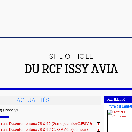
SITE OFFICIEL
DU RCF ISSY AVIA
ACTUALITÉS
ATHLE.FR
Livre du Cente
) | Page 1/1
nats Departementaux 78 & 92 (2ème journée) CJESV à
 le 5/12/2015
nats Departementaux 78 & 92 CJESV (1ère journée) à