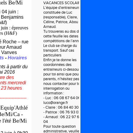
uels Be/Mi
VACANCES SCOLAIRES.
L’équipe d’entraineurs est
04 juin :
constituée de Luc
 Benjamins
(responsable), Claire,
Céline, Patrice, Abou et
h&f)
Arnaud.
juin : épreuves
Tu trouveras au dos de
es (H&F)
cette feuille les dates des
compétitions de l’année.
é Roche – rue
Le club se charge du
eur Arnaud
transport. Sauf cas
 Vanves
particuliers
ts
-
Horaires
Enfin je te donne les
coordonnées des
s à partir du
entraineurs ci-dessous,
ai 2016
pour toi ainsi que pour tes
ure des
parents, n’hésitez pas à
ts mercredi
nous contacter pour toute
à 23 heures
interrogation ou
information :
------------------
- Luc : 06 08 67 64 06 ou
luco@orange.fr
 Equip'Athlé
- Claire : 06 84 40 30 20
- Patrice : 06 76 93 03 45
Be/Mi/
Ca -
- Arnaud : 06 22 97 69
 l'été Be/Mi
04
Pour toute question
administrative, veuillez