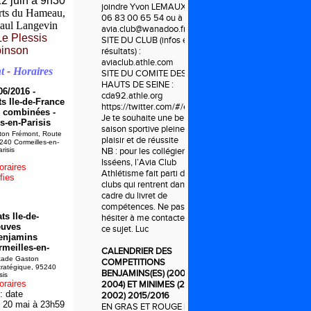
2 juin à 9h30
joindre Yvon LEMAUX :
rts du Hameau,
06 83 00 65 54 ou à
aul Langevin
avia.club@wanadoo.fr
Le P
lessis
SITE DU CLUB (infos et
inson
résultats) :
aviaclub.athle.com
t
-
Horaires
SITE DU COMITE DES
HAUTS DE SEINE :
06/2016 -
cda92.athle.org
 Ile-de-France
https://twitter.com/#/ecoleathleavia
 combinées -
Je te souhaite une belle
s-en-Parisis
saison sportive pleine de
on Frémont, Route
plaisir et de réussite
240 Cormeilles-en-
risis
NB : pour les collégiens
Isséens, l’Avia Club
oraires
Athlétisme fait parti des
fies
clubs qui rentrent dans le
cadre du livret de
compétences. Ne pas
s Ile-de-
hésiter à me contacter à
euves
ce sujet. Luc
enjamins
rmeilles-en-
CALENDRIER DES
ade Gaston
COMPETITIONS
tratégique, 95240
BENJAMINS(ES) (2003-
sis
oraires
2004) ET MINIMES (2001-
: date
2002) 2015/2016
i 20 mai à 23h59
EN GRAS ET ROUGE LES