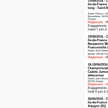
15/06/2016 -
Ile-de-France
long - Saint-
Stade Chéron, 32
Brossolette, 9410
Fossés
Règlement
- H
Engagements :
mardi 7 juin à
19/06/2016 -
Ile-de-France 
Benjamins Mi
Franconville 
Stade Jean Rolla
Marais, 95130 Fra
Règlement
- H
18-19/06/2016 
Championnats
Cadets Junior
déterminer
Stade Jean Bouin
93220 Gagny
Règlement
-
H
Engagements :
lundi 6 juin à 
26/06/2016 -
Ile-de-France
Arpajon (91)