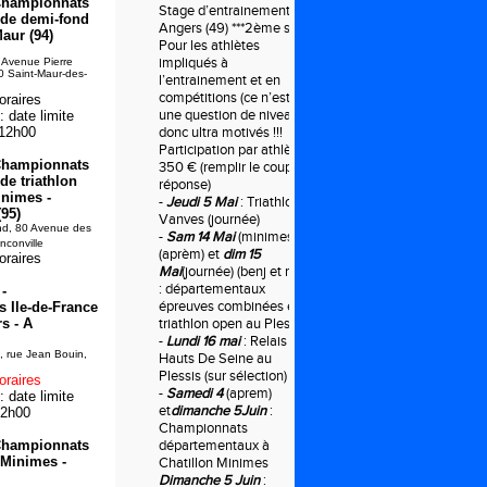
 Championnats
Stage d’entrainement à
 de demi-fond
Angers (49) ***2ème sem
Maur (94)
Pour les athlètes
impliqués à
 Avenue Pierre
0 Saint-Maur-des-
l’entrainement et en
compétitions (ce n’est pas
oraires
une question de niveau),
 date limite
 12h00
donc ultra motivés !!!
Participation par athlète
 Championnats
350 € (remplir le coupon
de triathlon
réponse)
nimes -
-
Jeudi 5 Mai
: Triathlon à
(95)
Vanves (journée)
nd, 80 Avenue des
-
Sam 14 Mai
(minimes)
nconville
(aprèm) et
dim 15
oraires
Mai
(journée) (benj et min)
: départementaux
-
épreuves combinées et
 Ile-de-France
s - A
triathlon open au Plessis
-
Lundi 16 mai
: Relais des
, rue Jean Bouin,
Hauts De Seine au
Plessis (sur sélection)
oraires
-
Samedi 4
(aprem)
 date limite
et
dimanche 5Juin
:
12h00
Championnats
 Championnats
départementaux à
 Minimes -
Chatillon Minimes
Dimanche 5 Juin
: