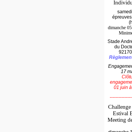
Individ
samedi 
épreuves
(
dimanche 05 
Minim
Stade Andr
du Doct
92170
Règlemen
Engagement
17 m
Clôt
engagemen
01 juin 
---------------
Challenge
Estival 
Meeting de