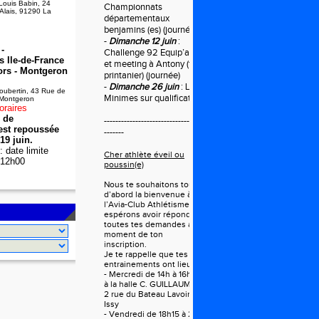
Louis Babin, 24
Championnats
 Alais, 91290 La
départementaux
benjamins (es) (journée)
-
Dimanche 12 juin
:
-
Challenge 92 Equip’athlé
 Ile-de-France
et meeting à Antony (tour
ors - Montgeron
printanier) (journée)
-
Dimanche 26 juin
: LIFA
oubertin, 43 Rue de
Minimes sur qualification
 Montgeron
oraires
e de
------------------------------------
 est repoussée
-------
19 juin.
 date limite
Cher athlète éveil ou
à 12h00
poussin(e)
Nous te souhaitons tout
d’abord la bienvenue à
l’Avia-Club Athlétisme et
espérons avoir répondu à
toutes tes demandes au
moment de ton
inscription.
Je te rappelle que tes
entrainements ont lieu le :
- Mercredi de 14h à 16h rdv
à la halle C. GUILLAUME
2 rue du Bateau Lavoir à
Issy
- Vendredi de 18h15 à 20h