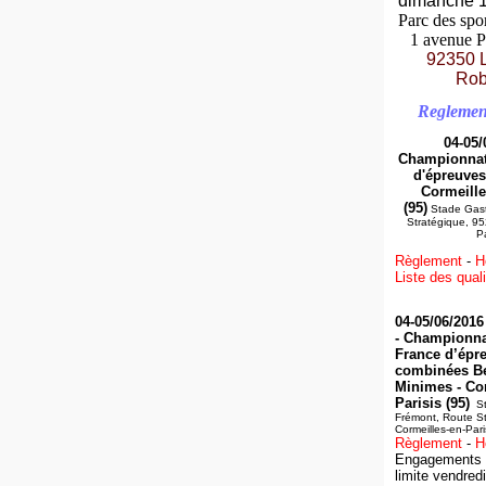
dimanche 1
Parc des spo
1 avenue P
92350 
Rob
Reglemen
04-05/
Championnats
d'épreuves
Cormeille
(95)
Stade Gast
Stratégique, 95
Pa
Règlement
-
H
Liste des quali
04-05/06/2016
-
Championnat
France d’épr
combinées B
Minimes
- Co
Parisis (95)
St
Frémont, Route S
Cormeilles-en-Pari
Règlement
-
H
Engagements 
limite
vendred