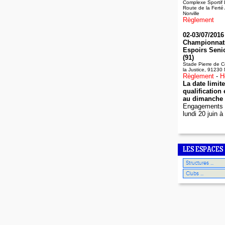
Complexe Sportif 
Route de la Ferté
Norville
Règlement
02-03/07/2016 
Championnats
Espoirs Seni
(91)
Stade Pierre de C
la Justice, 91230
Règlement
-
H
La date limit
qualification
au dimanche 
Engagements :
lundi 20 juin 
LES ESPACES