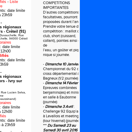
fiés
-
Liste
COMPETITIONS
re
IMPORTANTES
s: date limite
D’autres compétitions,
à 23h59
facultatives, pourront être
proposées durant l’année.
-
Prendre votre tenue de
s régionaux
compétition : maillot du
 - Créteil (91)
Duvauchelle, Rue
club, short (cuissard,
elle, 94000 Créteil
collant), pointes ainsi que
oraires
de
 date limite
l’eau, un goûter et pique-
 12h00
nique si journée.
ifiés
s: date limite
-
Dimanche 10 Janvier
:
23h59
Championnat du 92 de
-
cross départemental à
s régionaux
Bagneux (1/2 journée)
rs - Ivry sur
-
Dimanche 14 Février
:
Epreuves combinées
benjamins(es) et minimes
, Rue Lucien Selva,
ine
en salle à Eaubonne
haussinand)
(journée)
oraires
-
Dimanche 3 Avril
:
 date limite
Challenge 92 Equip’athlé
à 12h00
fiés
à Levallois et meeting
s: date limite
(tour hivernal) (journée)
n à 23h59
***
Du Samedi 23 au
Samedi 30 avril 2016
: