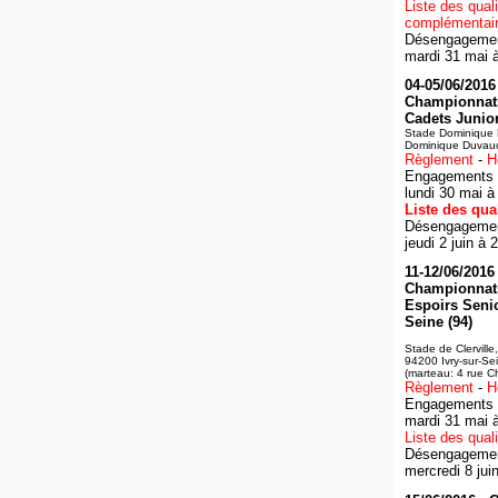
Liste des quali
complémentai
Désengagement
mardi 31 mai 
04-05/06/2016 
Championnat
Cadets Juniors
Stade Dominique 
Dominique Duvauch
Règlement
-
H
Engagements :
lundi 30 mai à
Liste des qual
Désengagement
jeudi 2 juin à 
11-12/06/2016 
Championnat
Espoirs Senio
Seine (94)
Stade de Clerville
94200 Ivry-sur-Se
(marteau: 4 rue C
Règlement
-
H
Engagements :
mardi 31 mai 
Liste des quali
Désengagement
mercredi 8 jui