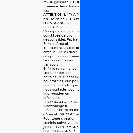
rdv au gymnase J. BOUIN
5 avenue Jean Bouin à
Issy
ATTENTION IL N’Y A PAS
ENTRAINEMENT DURANT
LES VACANCES
SCOLAIRES.
L’équipe d’entraineurs est
constituée de Luc
(responsable), Patrice,
Enzo et Arnaud.
Tu trouveras au dos de
cette feuille les dates des
compétitions de l’année.
Le club se charge du
transport.
Enfin je te donne les
coordonnées des
entraineurs ci-dessous,
pour toi ainsi que pour tes
parents, n’hésitez pas à
nous contacter pour toute
interrogation ou
information :
- Luc : 06 08 67 64 06 ou
luco@orange.fr
- Patrice : 06 76 93 03 45
- Arnaud : 06 22 97 69 04
Pour toute question
administrative, veuillez
joindre Yvon LEMAUX :
06 83 00 65 54 ou à