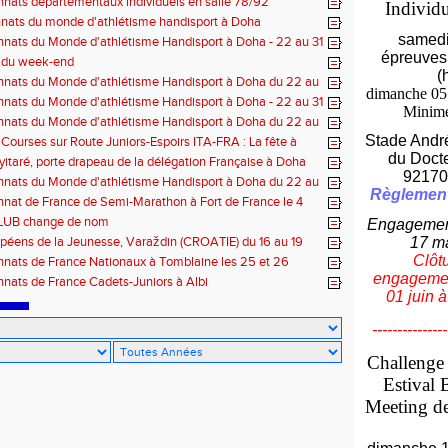
ats départementaux individuels en salle 78/92
Individ
nats du monde d'athlétisme handisport à Doha
samedi 
ats du Monde d'athlétisme Handisport à Doha - 22 au 31
épreuves
2015
s du week-end
(
nats du Monde d'athlétisme Handisport à Doha du 22 au
dimanche 05 
e 2015
ats du Monde d'athlétisme Handisport à Doha - 22 au 31
Minim
2015
nats du Monde d'athlétisme Handisport à Doha du 22 au
e 2015
Stade Andr
Courses sur Route Juniors-Espoirs ITA-FRA : La fête à
 !
du Doct
yitaré, porte drapeau de la délégation Française à Doha
92170
nats du Monde d'athlétisme Handisport à Doha du 22 au
Règlemen
e 2015
at de France de Semi-Marathon à Fort de France le 4
2015
LUB change de nom
Engagement
péens de la Jeunesse, Varaždin (CROATIE) du 16 au 19
17 m
15
Clôt
nats de France Nationaux à Tomblaine les 25 et 26
15
engagemen
ats de France Cadets-Juniors à Albi
01 juin 
---------------
Challenge
Estival 
Meeting de