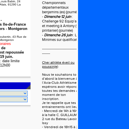
Louis Babin, 24
Championnats
 Alais, 91290 La
départementaux
benjamins (es) (journée)
-
Dimanche 12 juin
:
-
Challenge 92 Equip’athlé
 Ile-de-France
et meeting à Antony (tour
ors - Montgeron
printanier) (journée)
-
Dimanche 26 juin
: LIFA
oubertin, 43 Rue de
Minimes sur qualification
 Montgeron
oraires
e de
------------------------------------
 est repoussée
-------
19 juin.
 date limite
Cher athlète éveil ou
à 12h00
poussin(e)
Nous te souhaitons tout
d’abord la bienvenue à
l’Avia-Club Athlétisme et
espérons avoir répondu à
toutes tes demandes au
moment de ton
inscription.
Je te rappelle que tes
entrainements ont lieu le :
- Mercredi de 14h à 16h rdv
à la halle C. GUILLAUME
2 rue du Bateau Lavoir à
Issy
- Vendredi de 18h15 à 20h