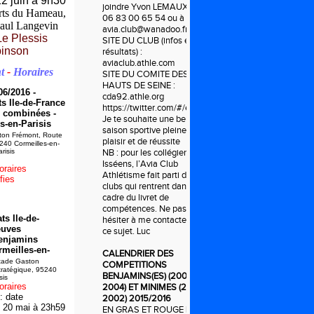
2 juin à 9h30
joindre Yvon LEMAUX :
rts du Hameau,
06 83 00 65 54 ou à
aul Langevin
avia.club@wanadoo.fr
Le P
lessis
SITE DU CLUB (infos et
inson
résultats) :
aviaclub.athle.com
t
-
Horaires
SITE DU COMITE DES
HAUTS DE SEINE :
06/2016 -
cda92.athle.org
 Ile-de-France
https://twitter.com/#/ecoleathleavia
 combinées -
Je te souhaite une belle
s-en-Parisis
saison sportive pleine de
on Frémont, Route
plaisir et de réussite
240 Cormeilles-en-
risis
NB : pour les collégiens
Isséens, l’Avia Club
oraires
Athlétisme fait parti des
fies
clubs qui rentrent dans le
cadre du livret de
compétences. Ne pas
s Ile-de-
hésiter à me contacter à
euves
ce sujet. Luc
enjamins
rmeilles-en-
CALENDRIER DES
ade Gaston
COMPETITIONS
tratégique, 95240
BENJAMINS(ES) (2003-
sis
oraires
2004) ET MINIMES (2001-
: date
2002) 2015/2016
i 20 mai à 23h59
EN GRAS ET ROUGE LES