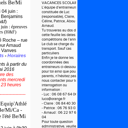
uels Be/Mi
VACANCES SCOLAIRES.
L’équipe d’entraineurs est
04 juin :
constituée de Luc
 Benjamins
(responsable), Claire,
Céline, Patrice, Abou et
h&f)
Arnaud.
juin : épreuves
Tu trouveras au dos de
es (H&F)
cette feuille les dates des
compétitions de l’année.
é Roche – rue
Le club se charge du
eur Arnaud
transport. Sauf cas
 Vanves
particuliers
ts
-
Horaires
Enfin je te donne les
coordonnées des
s à partir du
entraineurs ci-dessous,
ai 2016
pour toi ainsi que pour tes
ure des
parents, n’hésitez pas à
ts mercredi
nous contacter pour toute
à 23 heures
interrogation ou
information :
------------------
- Luc : 06 08 67 64 06 ou
luco@orange.fr
 Equip'Athlé
- Claire : 06 84 40 30 20
- Patrice : 06 76 93 03 45
Be/Mi/
Ca -
- Arnaud : 06 22 97 69
 l'été Be/Mi
04
Pour toute question
administrative, veuillez