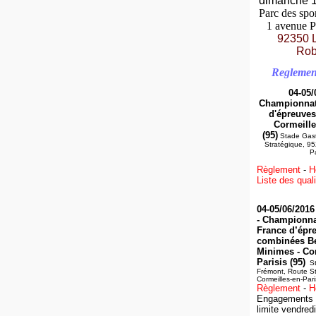
dimanche 1
Parc des spo
1 avenue P
92350 
Rob
Reglemen
04-05/
Championnats
d'épreuves
Cormeille
(95)
Stade Gast
Stratégique, 95
Pa
Règlement
-
H
Liste des quali
04-05/06/2016
-
Championnat
France d’épr
combinées B
Minimes
- Co
Parisis (95)
St
Frémont, Route S
Cormeilles-en-Pari
Règlement
-
H
Engagements 
limite
vendred