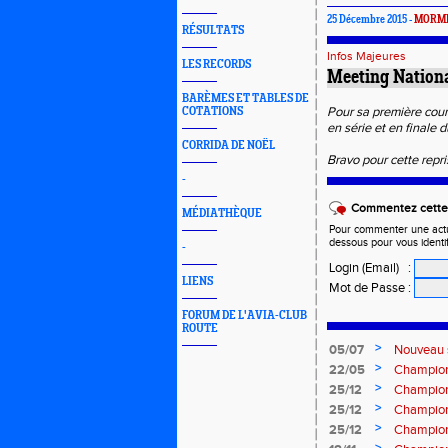
25 Décembre 2015 -
MORMI
RÉSULTATS
Infos Majeures
LES RECORDS
Meeting Nationa
BARÈMES ET TABLES DE
Pour sa première cour
COTATIONS
en série et en finale 
CORRIDA DE NOËL
Bravo pour cette repr
-
Commentez cette 
MÉDIATHÈQUE
Pour commenter une actual
dessous pour vous identi
-
Login (Email)
:
LIENS
Mot de Passe
:
FORUM DE L'AVIA-CLUB
ROUTE
>
05/07
Nouveau 
>
22/05
Championn
mai 2016
>
25/12
Champion
EAUBONNE
>
25/12
Champion
EAUBONNE
>
25/12
Champion
Eaubonne 