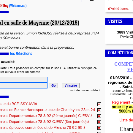
N Guy
(Webmaster)
d'Athlétisme.
VISITES
l en salle de Mayenne (20/12/2015)
3889 Visit
se de la saison, Simon KRAUSS réalise à deux reprises 7"84
l'Avia-C
du 60m haies.
ise et bonne continuation dans ta préparation.
COMPÉTITION
les Réactions
actualité
COMPET
ité il faut posséder un compte sur le site FFA, utilisez la rubrique ci-
V
fier ou vous créer un compte.
01/06/2016 
régionaux de
|
- Saint
mot de passe oublié ?
Stade Chéron,
Brossolette, 94
F
Règlement
site du RCF ISSY AVIA
noter il y a
ats de France Handisport au stade Charléty les 23 et 24
5000m
nats Departementaux 78 & 92 (2ème journée) CJESV à
Liste de
 le 5/12/2015
nats Departementaux 78 & 92 CJESV (1ère journée) à
 (22/11/2015)
nats épreuves combinées et de Marche 78 92 95 à
Cham
le 12/12/2015