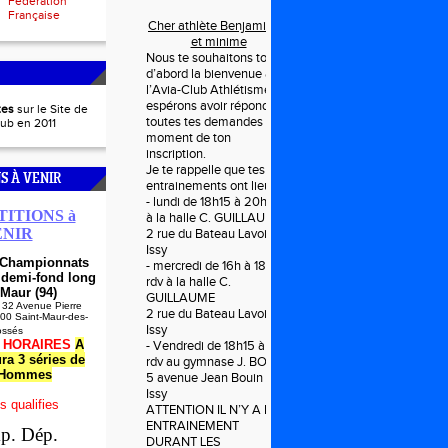
Fédération
Française
Cher athlète Benjamin (e)
et minime
Nous te souhaitons tout
d’abord la bienvenue à
l’Avia-Club Athlétisme et
espérons avoir répondu à
es
sur le Site de
toutes tes demandes au
lub en 2011
moment de ton
inscription.
Je te rappelle que tes
S À VENIR
entrainements ont lieu le :
- lundi de 18h15 à 20h rdv
ITIONS à
à la halle C. GUILLAUME
ENIR
2 rue du Bateau Lavoir à
Issy
- Championnats
- mercredi de 16h à 18h
 demi-fond long
rdv à la halle C.
-Maur (94)
GUILLAUME
 32 Avenue Pierre
2 rue du Bateau Lavoir à
100 Saint-Maur-des-
Issy
ossés
-
HORAIRES
A
- Vendredi de 18h15 à 20h
ura 3 séries de
rdv au gymnase J. BOUIN
 Hommes
5 avenue Jean Bouin à
Issy
s qualifies
ATTENTION IL N’Y A PAS
ENTRAINEMENT
p. Dép.
DURANT LES