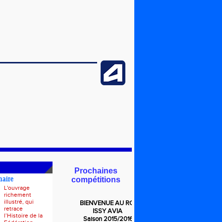
Prochaines
compétitions
naire
L'ouvrage
richement
illustré, qui
BIENVENUE
AU RCF
retrace
ISSY AVIA
l’Histoire de la
Saison 2015/2016