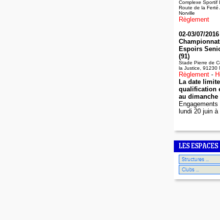
Complexe Sportif 
Route de la Ferté
Norville
Règlement
02-03/07/2016 
Championnats
Espoirs Seni
(91)
Stade Pierre de C
la Justice, 91230
Règlement
-
H
La date limit
qualification
au dimanche 
Engagements :
lundi 20 juin 
LES ESPACES