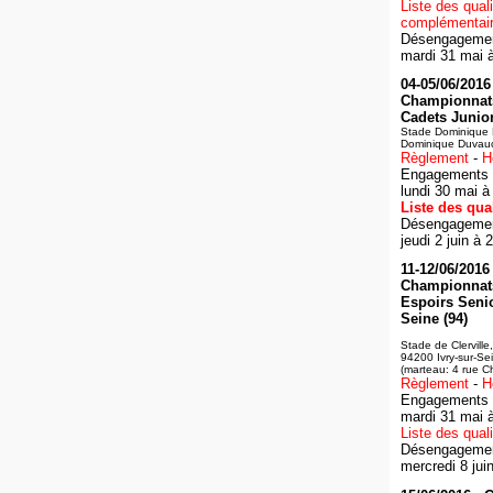
Liste des quali
complémentai
Désengagement
mardi 31 mai 
04-05/06/2016 
Championnat
Cadets Juniors
Stade Dominique 
Dominique Duvauch
Règlement
-
H
Engagements :
lundi 30 mai à
Liste des qual
Désengagement
jeudi 2 juin à 
11-12/06/2016 
Championnat
Espoirs Senio
Seine (94)
Stade de Clerville
94200 Ivry-sur-Se
(marteau: 4 rue C
Règlement
-
H
Engagements :
mardi 31 mai 
Liste des quali
Désengagement
mercredi 8 jui