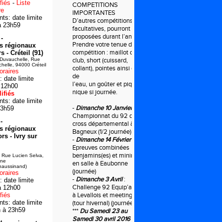
fiés
-
Liste
COMPETITIONS
re
IMPORTANTES
s: date limite
D’autres compétitions,
à 23h59
facultatives, pourront être
proposées durant l’année.
-
Prendre votre tenue de
s régionaux
compétition : maillot du
 - Créteil (91)
Duvauchelle, Rue
club, short (cuissard,
elle, 94000 Créteil
collant), pointes ainsi que
oraires
de
 date limite
l’eau, un goûter et pique-
 12h00
nique si journée.
ifiés
s: date limite
-
Dimanche 10 Janvier
:
23h59
Championnat du 92 de
-
cross départemental à
s régionaux
Bagneux (1/2 journée)
rs - Ivry sur
-
Dimanche 14 Février
:
Epreuves combinées
benjamins(es) et minimes
, Rue Lucien Selva,
ine
en salle à Eaubonne
haussinand)
(journée)
oraires
-
Dimanche 3 Avril
:
 date limite
Challenge 92 Equip’athlé
à 12h00
fiés
à Levallois et meeting
s: date limite
(tour hivernal) (journée)
n à 23h59
***
Du Samedi 23 au
Samedi 30 avril 2016
: