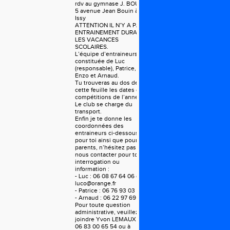
rdv au gymnase J. BOUIN
5 avenue Jean Bouin à
Issy
ATTENTION IL N’Y A PAS
ENTRAINEMENT DURANT
LES VACANCES
SCOLAIRES.
L’équipe d’entraineurs est
constituée de Luc
(responsable), Patrice,
Enzo et Arnaud.
Tu trouveras au dos de
cette feuille les dates des
compétitions de l’année.
Le club se charge du
transport.
Enfin je te donne les
coordonnées des
entraineurs ci-dessous,
pour toi ainsi que pour tes
parents, n’hésitez pas à
nous contacter pour toute
interrogation ou
information :
- Luc : 06 08 67 64 06 ou
luco@orange.fr
- Patrice : 06 76 93 03 45
- Arnaud : 06 22 97 69 04
Pour toute question
administrative, veuillez
joindre Yvon LEMAUX :
06 83 00 65 54 ou à