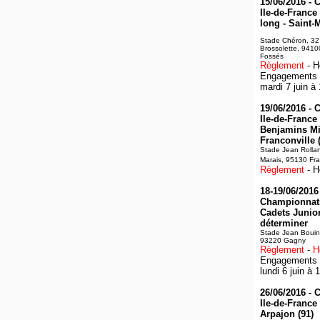
15/06/2016 -
Ile-de-France
long - Saint-
Stade Chéron, 32
Brossolette, 9410
Fossés
Règlement
- H
Engagements :
mardi 7 juin à
19/06/2016 -
Ile-de-France 
Benjamins Mi
Franconville 
Stade Jean Rolla
Marais, 95130 Fra
Règlement
- H
18-19/06/2016 
Championnats
Cadets Junior
déterminer
Stade Jean Bouin
93220 Gagny
Règlement
-
H
Engagements :
lundi 6 juin à 
26/06/2016 -
Ile-de-France
Arpajon (91)