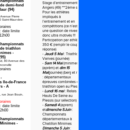
 Championnats
Stage d’entrainement à
 de demi-fond
Angers (49) ***2ème sem
Maur (94)
Pour les athlètes
impliqués à
 Avenue Pierre
0 Saint-Maur-des-
l’entrainement et en
compétitions (ce n’est pas
oraires
une question de niveau),
 date limite
 12h00
donc ultra motivés !!!
Participation par athlète
 Championnats
350 € (remplir le coupon
de triathlon
réponse)
nimes -
-
Jeudi 5 Mai
: Triathlon à
(95)
Vanves (journée)
nd, 80 Avenue des
-
Sam 14 Mai
(minimes)
nconville
(aprèm) et
dim 15
oraires
Mai
(journée) (benj et min)
: départementaux
-
épreuves combinées et
 Ile-de-France
s - A
triathlon open au Plessis
-
Lundi 16 mai
: Relais des
, rue Jean Bouin,
Hauts De Seine au
Plessis (sur sélection)
oraires
-
Samedi 4
(aprem)
 date limite
et
dimanche 5Juin
:
12h00
Championnats
 Championnats
départementaux à
 Minimes -
Chatillon Minimes
Dimanche 5 Juin
: