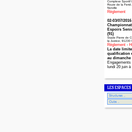
Complexe Sportif 
Route de la Ferté
Norville
Règlement
02-03/07/2016 
Championnats
Espoirs Seni
(91)
Stade Pierre de C
la Justice, 91230
Règlement
-
H
La date limit
qualification
au dimanche 
Engagements :
lundi 20 juin 
LES ESPACES