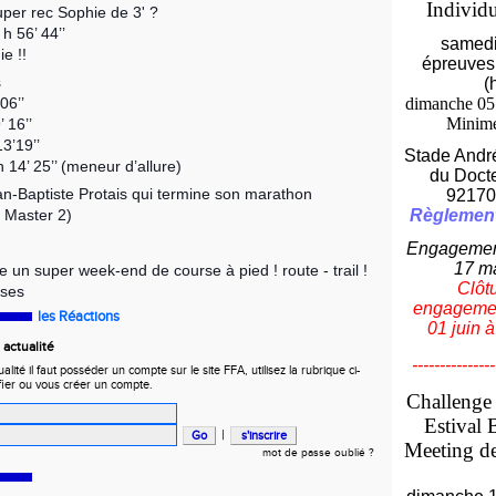
Individ
super rec Sophie de 3' ?
h 56’ 44’’
samedi 
e !!
épreuves
s
(
06’’
dimanche 05 
Minim
 16’’
3’19’’
Stade Andr
 14’ 25’’ (meneur d’allure)
du Doct
ean-Baptiste Protais qui termine son marathon
92170
 Master 2)
Règlemen
Engagement
17 m
 un super week-end de course à pied ! route - trail !
Clôt
ises
engagemen
les Réactions
01 juin 
actualité
---------------
ité il faut posséder un compte sur le site FFA, utilisez la rubrique ci-
fier ou vous créer un compte.
Challenge
Estival 
|
Meeting de
mot de passe oublié ?