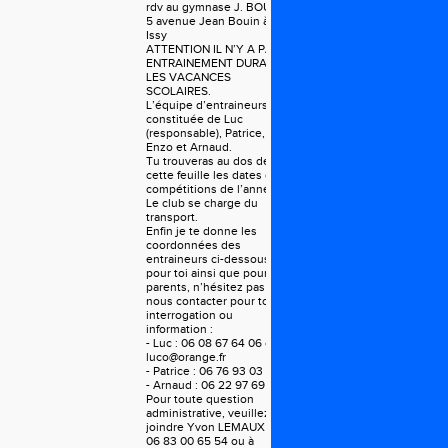
rdv au gymnase J. BOUIN
5 avenue Jean Bouin à
Issy
ATTENTION IL N’Y A PAS
ENTRAINEMENT DURANT
LES VACANCES
SCOLAIRES.
L’équipe d’entraineurs est
constituée de Luc
(responsable), Patrice,
Enzo et Arnaud.
Tu trouveras au dos de
cette feuille les dates des
compétitions de l’année.
Le club se charge du
transport.
Enfin je te donne les
coordonnées des
entraineurs ci-dessous,
pour toi ainsi que pour tes
parents, n’hésitez pas à
nous contacter pour toute
interrogation ou
information :
- Luc : 06 08 67 64 06 ou
luco@orange.fr
- Patrice : 06 76 93 03 45
- Arnaud : 06 22 97 69 04
Pour toute question
administrative, veuillez
joindre Yvon LEMAUX :
06 83 00 65 54 ou à