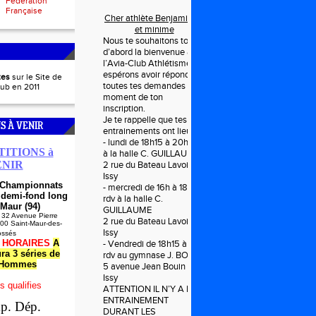
Fédération
Française
Cher athlète Benjamin (e)
et minime
Nous te souhaitons tout
d’abord la bienvenue à
l’Avia-Club Athlétisme et
espérons avoir répondu à
es
sur le Site de
toutes tes demandes au
lub en 2011
moment de ton
inscription.
Je te rappelle que tes
S À VENIR
entrainements ont lieu le :
- lundi de 18h15 à 20h rdv
ITIONS à
à la halle C. GUILLAUME
ENIR
2 rue du Bateau Lavoir à
Issy
- Championnats
- mercredi de 16h à 18h
 demi-fond long
rdv à la halle C.
-Maur (94)
GUILLAUME
 32 Avenue Pierre
2 rue du Bateau Lavoir à
100 Saint-Maur-des-
Issy
ossés
-
HORAIRES
A
- Vendredi de 18h15 à 20h
ura 3 séries de
rdv au gymnase J. BOUIN
 Hommes
5 avenue Jean Bouin à
Issy
s qualifies
ATTENTION IL N’Y A PAS
ENTRAINEMENT
p. Dép.
DURANT LES