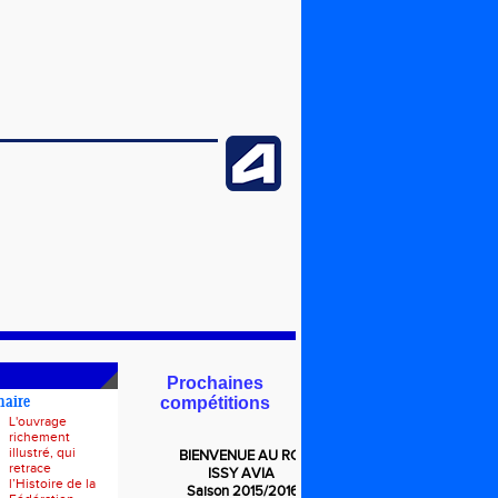
Prochaines
compétitions
naire
L'ouvrage
richement
illustré, qui
BIENVENUE
AU RCF
retrace
ISSY AVIA
l’Histoire de la
Saison 2015/2016