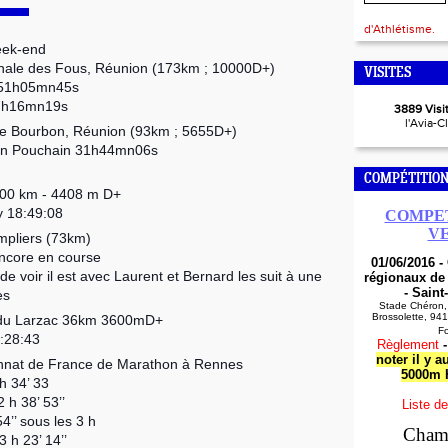
d'Athlétisme.
week-end
nale des Fous, Réunion (173km ; 10000D+)
VISITES
 51h05mn45s
57h16mn19s
3889 Visit
l'Avia-C
 de Bourbon, Réunion (93km ; 5655D+)
rin Pouchain 31h44mn06s
COMPÉTITION
100 km - 4408 m D+
y 18:49:08
COMPET
V
mpliers (73km)
encore en course
01/06/2016 
de voir il est avec Laurent et Bernard les suit à une
régionaux de
- Saint
es
Stade Chéron,
Brossolette, 94
n du Larzac 36km 3600mD+
F
:28:43
Règlement
noter il y a
nnat de France de Marathon à Rennes
5000m
h 34’ 33
 h 38’ 53’’
Liste de
54’’ sous les 3 h
Cham
 h 23’ 14’’