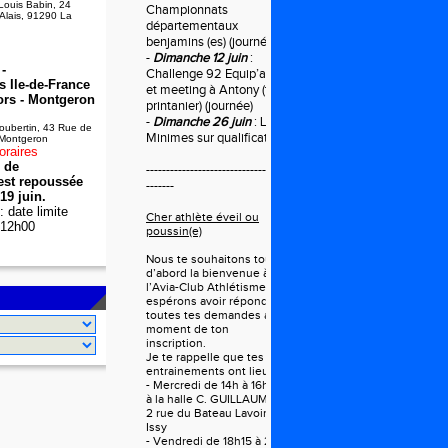
Louis Babin, 24
Championnats
 Alais, 91290 La
départementaux
benjamins (es) (journée)
-
Dimanche 12 juin
:
-
Challenge 92 Equip’athlé
 Ile-de-France
et meeting à Antony (tour
ors - Montgeron
printanier) (journée)
-
Dimanche 26 juin
: LIFA
oubertin, 43 Rue de
Minimes sur qualification
 Montgeron
oraires
e de
------------------------------------
 est repoussée
-------
19 juin.
 date limite
Cher athlète éveil ou
à 12h00
poussin(e)
Nous te souhaitons tout
d’abord la bienvenue à
l’Avia-Club Athlétisme et
espérons avoir répondu à
toutes tes demandes au
moment de ton
inscription.
Je te rappelle que tes
entrainements ont lieu le :
- Mercredi de 14h à 16h rdv
à la halle C. GUILLAUME
2 rue du Bateau Lavoir à
Issy
- Vendredi de 18h15 à 20h