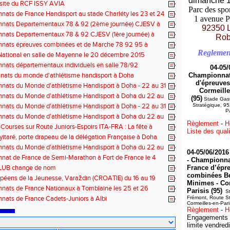
dimanche 1
site du RCF ISSY AVIA
Parc des spo
ats de France Handisport au stade Charléty les 23 et 24
1 avenue P
nats Departementaux 78 & 92 (2ème journée) CJESV à
92350 
 le 5/12/2015
nats Departementaux 78 & 92 CJESV (1ère journée) à
Rob
 (22/11/2015)
nats épreuves combinées et de Marche 78 92 95 à
Reglemen
le 12/12/2015
ational en salle de Mayenne le 20 décembre 2015
ats départementaux individuels en salle 78/92
04-05/
nats du monde d'athlétisme handisport à Doha
Championnats
d'épreuves
ats du Monde d'athlétisme Handisport à Doha - 22 au 31
Cormeille
2015
nats du Monde d'athlétisme Handisport à Doha du 22 au
(95)
Stade Gast
e 2015
ats du Monde d'athlétisme Handisport à Doha - 22 au 31
Stratégique, 95
Pa
2015
nats du Monde d'athlétisme Handisport à Doha du 22 au
Règlement
-
H
e 2015
Courses sur Route Juniors-Espoirs ITA-FRA : La fête à
Liste des quali
 !
yitaré, porte drapeau de la délégation Française à Doha
nats du Monde d'athlétisme Handisport à Doha du 22 au
04-05/06/2016
e 2015
at de France de Semi-Marathon à Fort de France le 4
-
Championnat
2015
LUB change de nom
France d’épr
combinées B
péens de la Jeunesse, Varaždin (CROATIE) du 16 au 19
Minimes
- Co
15
nats de France Nationaux à Tomblaine les 25 et 26
Parisis (95)
St
15
ats de France Cadets-Juniors à Albi
Frémont, Route S
Cormeilles-en-Pari
Règlement
-
H
Engagements 
limite
vendred