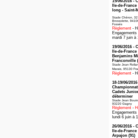
15/06/2016 -
Ile-de-France
long - Saint-
Stade Chéron, 32
Brossolette, 9410
Fossés
Règlement
- H
Engagements :
mardi 7 juin à
19/06/2016 -
Ile-de-France 
Benjamins Mi
Franconville 
Stade Jean Rolla
Marais, 95130 Fra
Règlement
- H
18-19/06/2016 
Championnats
Cadets Junior
déterminer
Stade Jean Bouin
93220 Gagny
Règlement
-
H
Engagements :
lundi 6 juin à 
26/06/2016 -
Ile-de-France
Arpajon (91)