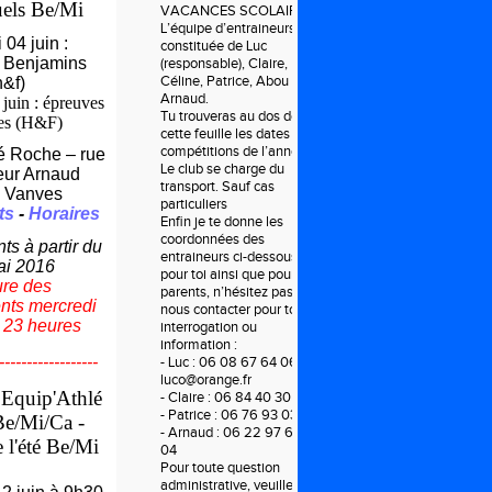
uels Be/Mi
VACANCES SCOLAIRES.
L’équipe d’entraineurs est
04 juin :
constituée de Luc
 Benjamins
(responsable), Claire,
Céline, Patrice, Abou et
h&f)
Arnaud.
juin : épreuves
Tu trouveras au dos de
es (H&F)
cette feuille les dates des
compétitions de l’année.
é Roche – rue
Le club se charge du
eur Arnaud
transport. Sauf cas
 Vanves
particuliers
ts
-
Horaires
Enfin je te donne les
coordonnées des
s à partir du
entraineurs ci-dessous,
ai 2016
pour toi ainsi que pour tes
ure des
parents, n’hésitez pas à
ts mercredi
nous contacter pour toute
à 23 heures
interrogation ou
information :
------------------
- Luc : 06 08 67 64 06 ou
luco@orange.fr
 Equip'Athlé
- Claire : 06 84 40 30 20
- Patrice : 06 76 93 03 45
Be/Mi/
Ca -
- Arnaud : 06 22 97 69
 l'été Be/Mi
04
Pour toute question
administrative, veuillez