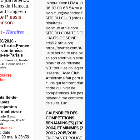
2 juin à 9h30
joindre Yvon LEMAUX :
rts du Hameau,
06 83 00 65 54 ou à
aul Langevin
avia.club@wanadoo.fr
Le P
lessis
SITE DU CLUB (infos et
inson
résultats) :
aviaclub.athle.com
t
-
Horaires
SITE DU COMITE DES
HAUTS DE SEINE :
06/2016 -
cda92.athle.org
 Ile-de-France
https://twitter.com/#/ecoleathleavia
 combinées -
Je te souhaite une belle
s-en-Parisis
saison sportive pleine de
on Frémont, Route
plaisir et de réussite
240 Cormeilles-en-
risis
NB : pour les collégiens
Isséens, l’Avia Club
oraires
Athlétisme fait parti des
fies
clubs qui rentrent dans le
cadre du livret de
compétences. Ne pas
s Ile-de-
hésiter à me contacter à
euves
ce sujet. Luc
enjamins
rmeilles-en-
CALENDRIER DES
ade Gaston
COMPETITIONS
tratégique, 95240
BENJAMINS(ES) (2003-
sis
oraires
2004) ET MINIMES (2001-
: date
2002) 2015/2016
i 20 mai à 23h59
EN GRAS ET ROUGE LES