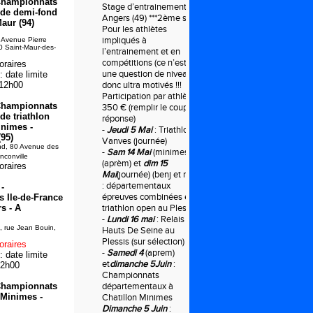
 Championnats
Stage d’entrainement à
 de demi-fond
Angers (49) ***2ème sem
Maur (94)
Pour les athlètes
impliqués à
 Avenue Pierre
0 Saint-Maur-des-
l’entrainement et en
compétitions (ce n’est pas
oraires
une question de niveau),
 date limite
 12h00
donc ultra motivés !!!
Participation par athlète
 Championnats
350 € (remplir le coupon
de triathlon
réponse)
nimes -
-
Jeudi 5 Mai
: Triathlon à
(95)
Vanves (journée)
nd, 80 Avenue des
-
Sam 14 Mai
(minimes)
nconville
(aprèm) et
dim 15
oraires
Mai
(journée) (benj et min)
: départementaux
-
épreuves combinées et
 Ile-de-France
s - A
triathlon open au Plessis
-
Lundi 16 mai
: Relais des
, rue Jean Bouin,
Hauts De Seine au
Plessis (sur sélection)
oraires
-
Samedi 4
(aprem)
 date limite
et
dimanche 5Juin
:
12h00
Championnats
 Championnats
départementaux à
 Minimes -
Chatillon Minimes
Dimanche 5 Juin
: