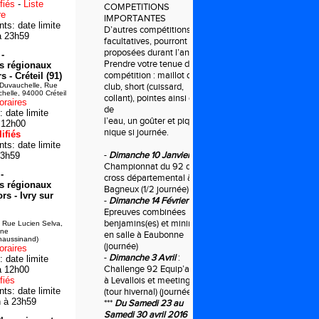
fiés
-
Liste
COMPETITIONS
re
IMPORTANTES
s: date limite
D’autres compétitions,
à 23h59
facultatives, pourront être
proposées durant l’année.
-
Prendre votre tenue de
s régionaux
compétition : maillot du
 - Créteil (91)
Duvauchelle, Rue
club, short (cuissard,
elle, 94000 Créteil
collant), pointes ainsi que
oraires
de
 date limite
l’eau, un goûter et pique-
 12h00
nique si journée.
ifiés
s: date limite
-
Dimanche 10 Janvier
:
23h59
Championnat du 92 de
-
cross départemental à
s régionaux
Bagneux (1/2 journée)
rs - Ivry sur
-
Dimanche 14 Février
:
Epreuves combinées
benjamins(es) et minimes
, Rue Lucien Selva,
ine
en salle à Eaubonne
haussinand)
(journée)
oraires
-
Dimanche 3 Avril
:
 date limite
Challenge 92 Equip’athlé
à 12h00
fiés
à Levallois et meeting
s: date limite
(tour hivernal) (journée)
n à 23h59
***
Du Samedi 23 au
Samedi 30 avril 2016
: