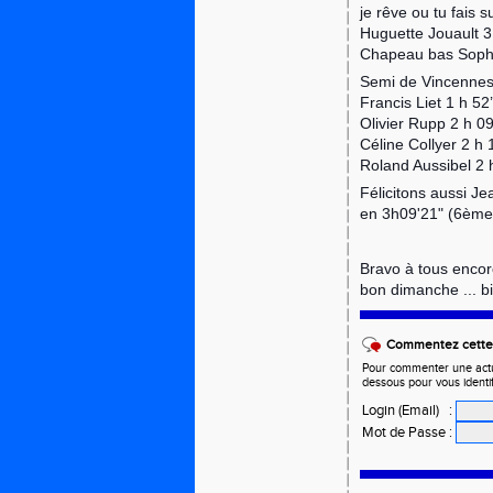
je rêve ou tu fais 
Huguette Jouault 3 
Chapeau bas Sophi
Semi de Vincenne
Francis Liet 1 h 52’
Olivier Rupp 2 h 09’
Céline Collyer 2 h 1
Roland Aussibel 2 h
Félicitons aussi J
en
3h09'21"
(
6ème
Bravo à tous encore
bon dimanche ... b
Commentez cette 
Pour commenter une actual
dessous pour vous identi
Login (Email)
:
Mot de Passe
: