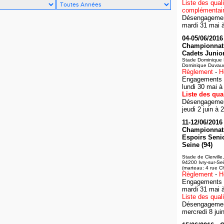
Liste des quali
complémentai
Désengagement
mardi 31 mai 
04-05/06/2016 
Championnat
Cadets Juniors
Stade Dominique 
Dominique Duvauch
Règlement
-
H
Engagements :
lundi 30 mai à
Liste des qual
Désengagement
jeudi 2 juin à 
11-12/06/2016 
Championnat
Espoirs Senio
Seine (94)
Stade de Clerville
94200 Ivry-sur-Se
(marteau: 4 rue C
Règlement
-
H
Engagements :
mardi 31 mai 
Liste des quali
Désengagement
mercredi 8 jui