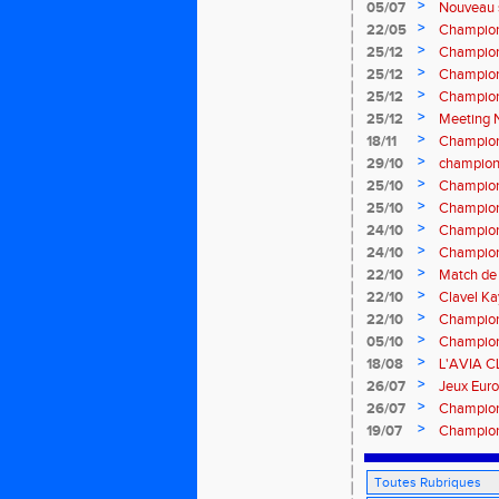
>
05/07
Nouveau 
>
22/05
Championn
mai 2016
>
25/12
Champion
EAUBONNE
>
25/12
Champion
EAUBONNE
>
25/12
Champion
Eaubonne 
>
25/12
Meeting N
>
18/11
Championn
>
29/10
champion
>
25/10
Championn
octobre 
>
25/10
Champion
31 octobr
>
24/10
Championn
octobre 
>
24/10
Champion
31 octobr
>
22/10
Match de 
l’italienne
>
22/10
Clavel Ka
>
22/10
Champion
31 octobr
>
05/10
Championn
octobre 
>
18/08
L'AVIA C
>
26/07
Jeux Euro
juillet 20
>
26/07
Champion
Juillet 20
>
19/07
Championn