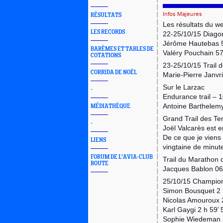
Infos Majeures
RÉSULTATS
Les résultats du 
LES RECORDS
22-25/10/15 Diago
Jérôme Hautebas
BARÈMES ET TABLES DE
Valéry Pouchain 
COTATIONS
23-25/10/15 Trail
CORRIDA DE NOËL
Marie-Pierre Janv
Sur le Larzac
-
Endurance trail – 
Antoine Barthelem
MÉDIATHÈQUE
Grand Trail des Te
-
Joël Valcarès est 
De ce que je viens 
LIENS
vingtaine de minut
FORUM DE L'AVIA-CLUB
Trail du Maratho
ROUTE
Jacques Bablon 06
25/10/15 Champio
Simon Bousquet 2 
Nicolas Amouroux 2
Karl Gaygi 2 h 59’ 
Sophie Wiedeman 3