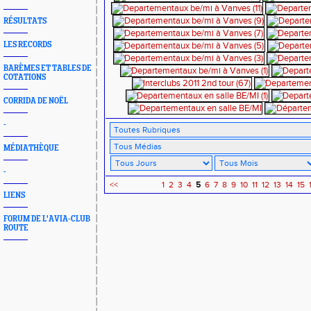
RÉSULTATS
LES RECORDS
BARÈMES ET TABLES DE
COTATIONS
CORRIDA DE NOËL
-
MÉDIATHÈQUE
-
<<
1
2
3
4
5
6
7
8
9
10
11
12
13
14
15
LIENS
FORUM DE L'AVIA-CLUB
ROUTE